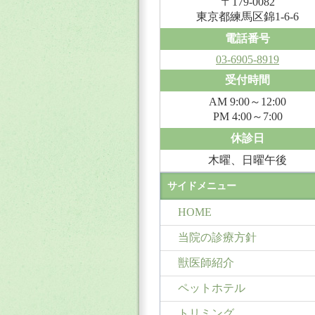
〒179-0082
東京都練馬区錦1-6-6
電話番号
03-6905-8919
受付時間
AM 9:00～12:00
PM 4:00～7:00
休診日
木曜、日曜午後
サイドメニュー
HOME
当院の診療方針
獣医師紹介
ペットホテル
トリミング