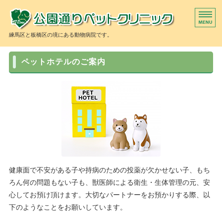
公園
練馬区と板橋区の境にある動物病院です。
当院の診療方針
ペットホテルのご案内
獣医師紹介
当院の施設
ペットホテル
トリミング
健康面で不安がある子や持病のための投薬が欠かせない子、もち
ろん何の問題もない子も、獣医師による衛生・生体管理の元、安
心してお預け頂けます。大切なパートナーをお預かりする際、以
下のようなことをお願いしています。