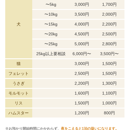
〜5kg
3,000
円
1,700
円
〜10kg
3,500
円
2,000
円
犬
〜15kg
4,000
円
2,200
円
〜20kg
4,500
円
2,500
円
〜25kg
5,000
円
2,800
円
25kg以上要相談
6,000
円
〜
3,500
円
〜
猫
3,000
円
1,500
円
フェレット
2,500
円
1,500
円
うさぎ
2,200
円
1,300
円
モルモット
1,600
円
1,100
円
リス
1,500
円
1,000
円
ハムスター
1,200
円
800
円
※お預かり開始時間にかかわらず、
夜をこえると1泊の扱いになります。