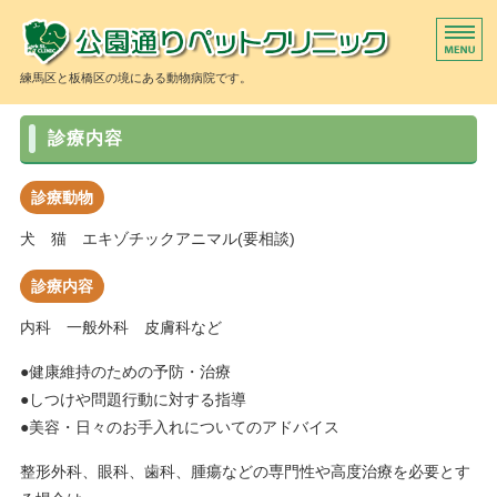
公園
練馬区と板橋区の境にある動物病院です。
当院の診療方針
診療内容
獣医師紹介
診療動物
当院の施設
犬 猫 エキゾチックアニマル(要相談)
ペットホテル
診療内容
トリミング
内科 一般外科 皮膚科など
●健康維持のための予防・治療
●しつけや問題行動に対する指導
●美容・日々のお手入れについてのアドバイス
整形外科、眼科、歯科、腫瘍などの専門性や高度治療を必要とす