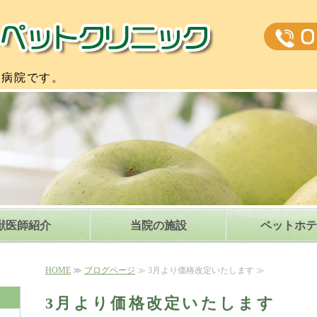
公園通りペ
物病院です。
獣医師紹介
当院の施設
ペットホテ
HOME
≫
ブログページ
≫ 3月より価格改定いたします ≫
3月より価格改定いたします